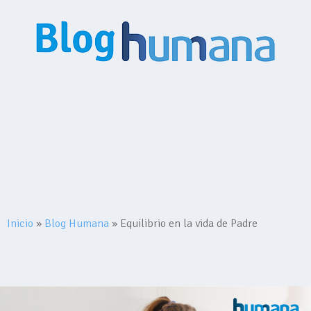
Inicio
Planes
Medihumana
Humana Contigo
Red Prestadores
Nosotros
Mi Humana
Contacto
Comprar Plan
Inicio
»
Blog Humana
»
Equilibrio en la vida de Padre