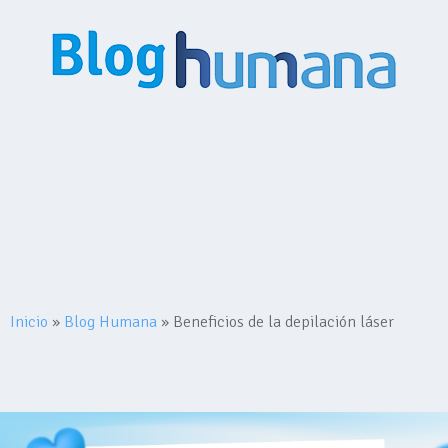
Inicio
Planes
Medihumana
Humana Contigo
Red Prestadores
Nosotros
Mi Humana
Contacto
Comprar Plan
Inicio
»
Blog Humana
»
Beneficios de la depilación láser